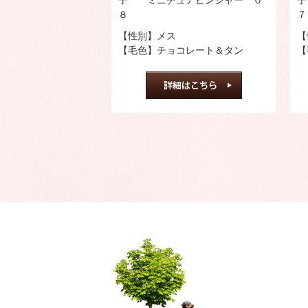
子 ミニチュアピンシャー ０
子
８
７
【性別】メス
【
【毛色】チョコレート＆タン
【