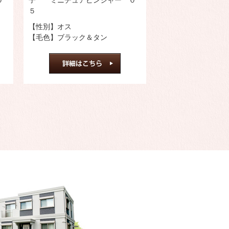
０
子 ミニチュアピンシャー ０
５
【性別】オス
【毛色】ブラック＆タン