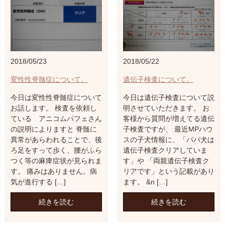
2018/05/23
2018/05/22
変性性脊髄症について。
遺伝子検査について。
今日は変性性脊髄症について
今日は遺伝子検査について説
お話します。 検査を依頼し
明させていただきます。 お
ている アニコムパフェさん
客様から質問が増えてる遺伝
の説明によりますと 脊髄に
子検査ですが、 最近MPハウ
異常があらわれることで、後
スの子犬情報に、「パパ犬は
ろ足をすって歩く、腰がふら
遺伝子検査クリアしていま
つく等の麻痺症状が見られま
す」や 「両親遺伝子検査ク
す。 痛みはありません。病
リアです」という記載があり
気が進行する […]
ます。 &n […]
続きを読む
続きを読む