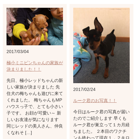
2017/03/04
極小ミニピンちゃんの家族が
決まりました！！
先日、極小レッドちゃんの新
しい家族が決まりました 先
2017/02/24
住犬の梅ちゃんも遊びに来て
くれました。 梅ちゃんもMP
ルーク君のお写真！！
ハウスっ子で、とても小さい
今日はルーク君の写真が届い
子です。 お顔が可愛い～ 新
たのでご紹介します 早くも
しいお友達が気になります
ルーク君が巣立って１カ月経
同じレッドの美人さん、仲良
ちました。 ２本目のワクチ
くなれそ […]
ンも終わって現在１．２キロ